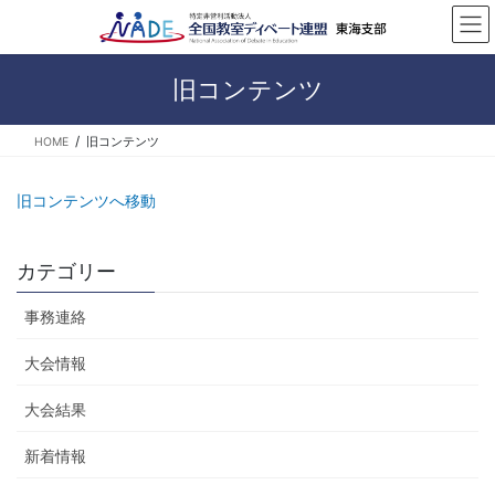
コ
ナ
ン
ビ
テ
ゲ
ン
ー
旧コンテンツ
ツ
シ
へ
ョ
HOME
旧コンテンツ
ス
ン
キ
に
ッ
移
旧コンテンツへ移動
プ
動
カテゴリー
事務連絡
大会情報
大会結果
新着情報