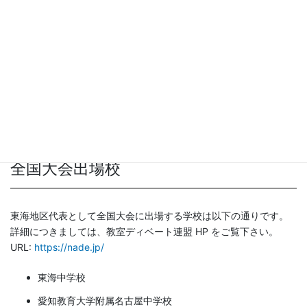
東海中学校
質疑の部
松尾悠生
愛知教育大学附属名古屋中学
第一反駁の部
校
梶浦共喜
東海中学校
第二反駁の部
岡田晋
全国大会出場校
東海地区代表として全国大会に出場する学校は以下の通りです。
詳細につきましては、教室ディベート連盟 HP をご覧下さい。
URL:
https://nade.jp/
東海中学校
愛知教育大学附属名古屋中学校