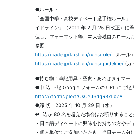
●ルール：
「全国中学・高校ディベート選手権ルール」（20
イドライン」（2019 年 2 月 25 日改正）に
但し、フォーマット等、本大会独自のローカ
参照
https://nade.jp/koshien/rules/rule/
（ルール
https://nade.jp/koshien/rules/guideline/
(ガ
●持ち物：筆記用具・昼食・あればタイマー
●申 込:下記 Google フォームの URL に
https://forms.gle/trCsCYJSdgR8kLxZA
●締 切：2025 年 10 月 29 日（水）
※申込が 80 名を超えた場合はお断りするこ
・日本語ディベートに興味をお持ちの方やデ
・個人単位でご参加いただき、当日チーム分