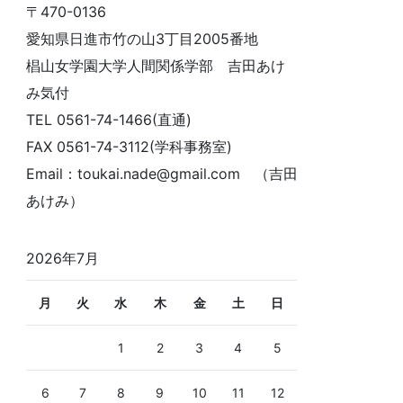
〒470-0136
愛知県日進市竹の山3丁目2005番地
椙山女学園大学人間関係学部 吉田あけ
み気付
TEL 0561-74-1466(直通)
FAX 0561-74-3112(学科事務室)
Email：toukai.nade@gmail.com （吉田
あけみ）
2026年7月
月
火
水
木
金
土
日
1
2
3
4
5
6
7
8
9
10
11
12