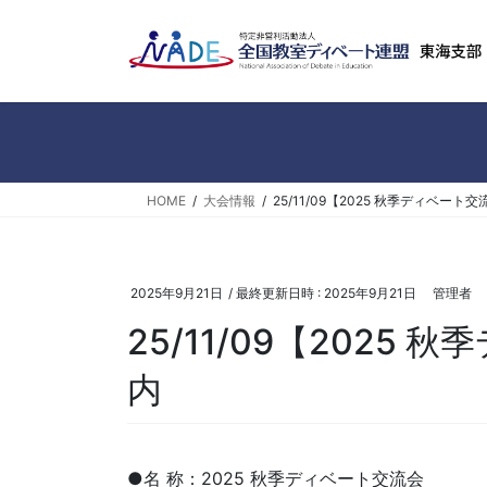
コ
ナ
ン
ビ
テ
ゲ
ン
ー
ツ
シ
へ
ョ
ス
ン
キ
に
HOME
大会情報
25/11/09【2025 秋季ディベー
ッ
移
プ
動
2025年9月21日
/ 最終更新日時 :
2025年9月21日
管理者
25/11/09【2025
内
●名 称：2025 秋季ディベート交流会