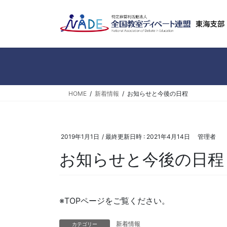
コ
ナ
ン
ビ
テ
ゲ
ン
ー
ツ
シ
へ
ョ
ス
ン
キ
に
HOME
新着情報
お知らせと今後の日程
ッ
移
プ
動
2019年1月1日
/ 最終更新日時 :
2021年4月14日
管理者
お知らせと今後の日程
※TOPページをご覧ください。
新着情報
カテゴリー