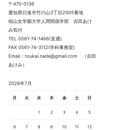
〒470-0136
愛知県日進市竹の山3丁目2005番地
椙山女学園大学人間関係学部 吉田あけ
み気付
TEL 0561-74-1466(直通)
FAX 0561-74-3112(学科事務室)
Email：toukai.nade@gmail.com （吉田
あけみ）
2026年7月
月
火
水
木
金
土
日
1
2
3
4
5
6
7
8
9
10
11
12