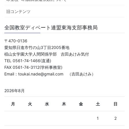
旧コンテンツ
全国教室ディベート連盟東海支部事務局
〒470-0136
愛知県日進市竹の山3丁目2005番地
椙山女学園大学人間関係学部 吉田あけみ気付
TEL 0561-74-1466(直通)
FAX 0561-74-3112(学科事務室)
Email：toukai.nade@gmail.com （吉田あけみ）
2026年8月
月
火
水
木
金
土
日
1
2