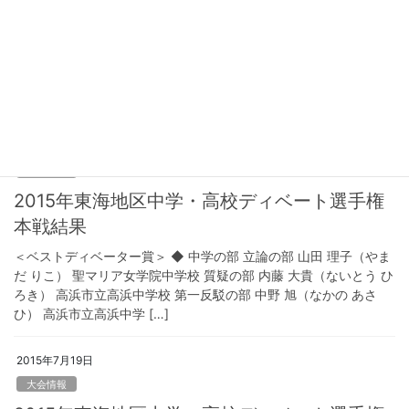
第11回LLGオープンディベート大会
LLGディベート同好会と全国教室ディベート連盟東海支部では、新
春恒例のオープンディベート大会を今年度も開催いたします。今
回は、事前準備不要の個人参加によるチーム（当日編成）戦を行
います。中高生の方はもちろん、小学生（６年 […]
2015年7月19日
大会情報
2015年東海地区中学・高校ディベート選手権
本戦結果
＜ベストディベーター賞＞ ◆ 中学の部 立論の部 山田 理子（やま
だ りこ） 聖マリア女学院中学校 質疑の部 内藤 大貴（ないとう ひ
ろき） 高浜市立高浜中学校 第一反駁の部 中野 旭（なかの あさ
ひ） 高浜市立高浜中学 […]
2015年7月19日
大会情報