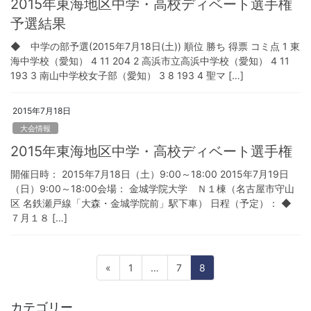
2015年東海地区中学・高校ディベート選手権
予選結果
◆ 中学の部予選(2015年7月18日(土)) 順位 勝ち 得票 コミ点 1 東
海中学校（愛知） 4 11 204 2 高浜市立高浜中学校（愛知） 4 11
193 3 南山中学校女子部（愛知） 3 8 193 4 聖マ […]
2015年7月18日
大会情報
2015年東海地区中学・高校ディベート選手権
開催日時： 2015年7月18日（土）9:00～18:00 2015年7月19日
（日）9:00～18:00会場： 金城学院大学 Ｎ１棟（名古屋市守山
区 名鉄瀬戸線「大森・金城学院前」駅下車） 日程（予定）： ◆
７月１８ […]
投
固
固
固
«
1
…
7
8
稿
定
定
定
ペ
ペ
ペ
の
カテゴリー