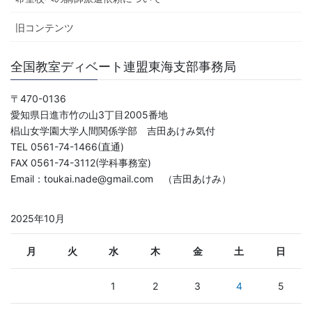
旧コンテンツ
全国教室ディベート連盟東海支部事務局
〒470-0136
愛知県日進市竹の山3丁目2005番地
椙山女学園大学人間関係学部 吉田あけみ気付
TEL 0561-74-1466(直通)
FAX 0561-74-3112(学科事務室)
Email：toukai.nade@gmail.com （吉田あけみ）
2025年10月
月
火
水
木
金
土
日
1
2
3
4
5