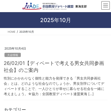
コ
ナ
ン
ビ
テ
ゲ
ン
ー
2025年10月
ツ
シ
へ
ョ
HOME
2025年10月
ス
ン
キ
に
ッ
移
2025年10月4日
プ
動
大会情報
26/02/01【ディベートで考える男女共同参画
社会】のご案内
性別にかかわりなく個性と能力を発揮できる「男女共同参画社
会」とは、どのような社会なのでしょうか。男女別学についてデ
ィベートすることで、一人ひとりが幸せに暮らせる社会を一緒に
考えましょう。☆協力：全国教室ディベート連盟東海 […]
カテゴリー