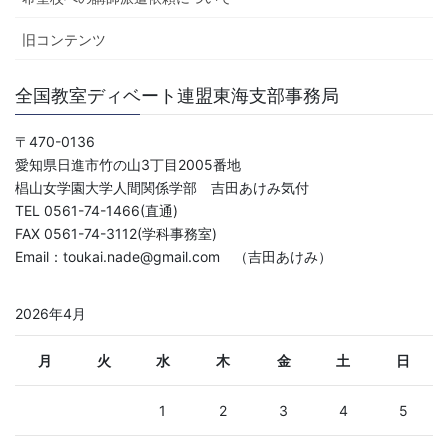
旧コンテンツ
全国教室ディベート連盟東海支部事務局
〒470-0136
愛知県日進市竹の山3丁目2005番地
椙山女学園大学人間関係学部 吉田あけみ気付
TEL 0561-74-1466(直通)
FAX 0561-74-3112(学科事務室)
Email：toukai.nade@gmail.com （吉田あけみ）
2026年4月
月
火
水
木
金
土
日
1
2
3
4
5