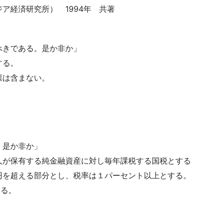
ア経済研究所） 1994年 共著
べきである。是か非か」
する。
票は含まない。
。
。是か非か」
人が保有する純金融資産に対し毎年課税する国税とする
円を超える部分とし、税率は１パーセント以上とする。
する。