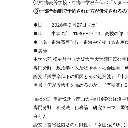
②東海高等学校・東海中学校主催の「サタデ
③一部予約制で予約された方が優先されるの
●日 ：2026年６月27日（土）
●時 ：中学の部…11:30〜13:00 高校の部…14
●会場：東海高等学校・東海中学校（名古屋
●講師：
中学の部 松林哲也（大阪大学大学院国際公共
専門分野：政治学・政治経済学・社会医学 
論文『投票率低下の原因とその処方箋』「中央公
著書『何が投票率を高めるのか』（有斐閣）2
高校の部 岸野悦朗（南山大学経済学部経済学
専門分野：租税法、租税論 研究テーマ：国
在り方
論文『富裕税復活の可能性』「南山経済研究」3