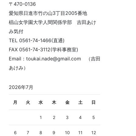
〒470-0136
愛知県日進市竹の山3丁目2005番地
椙山女学園大学人間関係学部 吉田あけ
み気付
TEL 0561-74-1466(直通)
FAX 0561-74-3112(学科事務室)
Email：toukai.nade@gmail.com （吉田
あけみ）
2026年7月
月
火
水
木
金
土
日
1
2
3
4
5
6
7
8
9
10
11
12