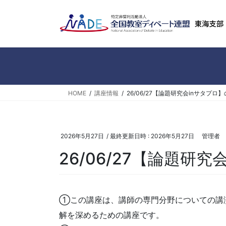
コ
ナ
ン
ビ
テ
ゲ
ン
ー
ツ
シ
へ
ョ
ス
ン
キ
に
HOME
講座情報
26/06/27【論題研究会inサタプロ
ッ
移
プ
動
2026年5月27日
/ 最終更新日時 :
2026年5月27日
管理者
26/06/27【論題研
①この講座は、講師の専門分野についての講
解を深めるための講座です。