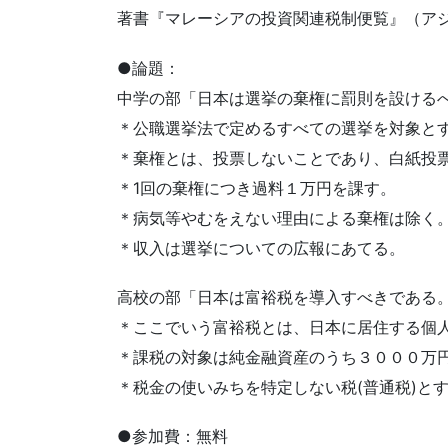
著書『マレーシアの投資関連税制便覧』（アジ
●論題：
中学の部「日本は選挙の棄権に罰則を設ける
＊公職選挙法で定めるすべての選挙を対象と
＊棄権とは、投票しないことであり、白紙投
＊1回の棄権につき過料１万円を課す。
＊病気等やむをえない理由による棄権は除く
＊収入は選挙についての広報にあてる。
高校の部「日本は富裕税を導入すべきである
＊ここでいう富裕税とは、日本に居住する個
＊課税の対象は純金融資産のうち３０００万
＊税金の使いみちを特定しない税(普通税)と
●参加費：無料