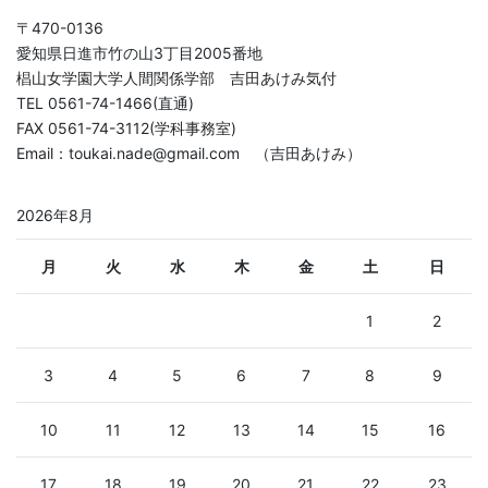
〒470-0136
愛知県日進市竹の山3丁目2005番地
椙山女学園大学人間関係学部 吉田あけみ気付
TEL 0561-74-1466(直通)
FAX 0561-74-3112(学科事務室)
Email：toukai.nade@gmail.com （吉田あけみ）
2026年8月
月
火
水
木
金
土
日
1
2
3
4
5
6
7
8
9
10
11
12
13
14
15
16
17
18
19
20
21
22
23