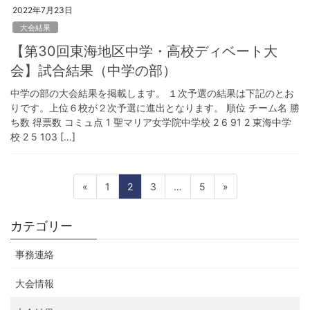
2022年7月23日
大会結果
【第30回東海地区中学・高校ディベート大
会】試合結果（中学の部）
中学の部の大会結果を掲載します。 １次予選の結果は下記のとお
りです。上位６校が２次予選に進出となります。 順位 チーム名 勝
ち数 得票数 コミュ点 1 聖マリア女学院中学校 2 6 91 2 東海中学
校 2 5 103 […]
投
固
固
固
固
«
1
2
3
…
5
»
稿
定
定
定
定
ペ
ペ
ペ
ペ
の
カテゴリー
ー
ー
ー
ー
ペ
ジ
ジ
ジ
ジ
事務連絡
ー
ジ
大会情報
送